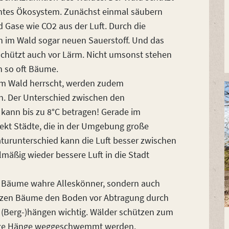
htes Ökosystem. Zunächst einmal säubern
nd Gase wie CO2 aus der Luft. Durch die
n im Wald sogar neuen Sauerstoff. Und das
schützt auch vor Lärm. Nicht umsonst stehen
n so oft Bäume.
e im Wald herrscht, werden zudem
. Der Unterschied zwischen den
kann bis zu 8°C betragen! Gerade im
ekt Städte, die in der Umgebung große
urunterschied kann die Luft besser zwischen
lmäßig wieder bessere Luft in die Stadt
nd Bäume wahre Alleskönner, sondern auch
ützen Bäume den Boden vor Abtragung durch
 (Berg-)hängen wichtig. Wälder schützen zum
ganze Hänge weggeschwemmt werden.