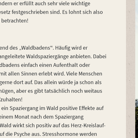
ern er erfüllt auch sehr viele wichtige
etz festgeschrieben sind. Es lohnt sich also
 betrachten!
rend des „Waldbadens‟. Häufig wird er
 angeleitete Waldspaziergänge anbieten. Dabei
dbadens einfach einen Aufenthalt oder
it allen Sinnen erlebt wird. Viele Menschen
erne dort auf. Das allein würde ja schon als
nügen, aber es gibt tatsächlich noch weitaus
fzuhalten!
ein Spaziergang im Wald positive Effekte auf
zu einem Monat nach dem Spaziergang
ald wirkt sich positiv auf das Herz-Kreislauf-
uf die Psyche aus. Stresshormone werden