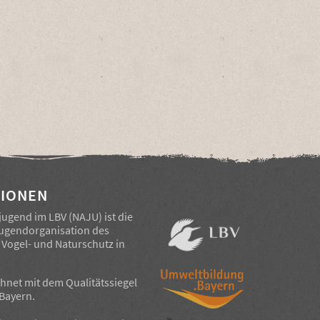
IONEN
jugend im LBV (NAJU) ist die
Jugendorganisation des
Vogel- und Naturschutz in
chnet mit dem Qualitätssiegel
Bayern
.