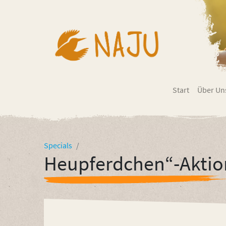
Start
Über Un
Specials
Heupferdchen“-Akti