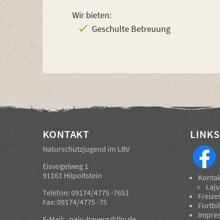
Wir bieten:
Geschulte Betreuung
KONTAKT
LINKS
Naturschutzjugend im LBV
Eisvogelweg 1
91161 Hilpoltstein
Konta
Laju
Telefon: 09174/4775 -7651
Freize
Fax: 09174/4775 -75
Fortbi
Impre
E-Mail:
naju-bayern@lbv.de