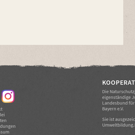
KOOPERAT
Die Naturschutz
eigenständige 
Landesbund für 
Bayern e.V.
kt
lei
Sie ist ausgezei
iten
Umweltbildung.
ldungen
ssum