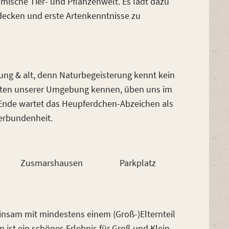
mische Tier- und Pflanzenwelt. Es lädt dazu
tdecken und erste Artenkenntnisse zu
 jung & alt, denn Naturbegeisterung kennt kein
Arten unserer Umgebung kennen, üben uns im
nde wartet das Heupferdchen-Abzeichen als
verbundenheit.
Zusmarshausen Parkplatz
einsam mit mindestens einem (Groß-)Elternteil
ist ein schönes Erlebnis für Groß und Klein –