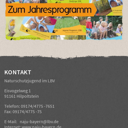
KONTAKT
Naturschutzjugend im LBV
Eisvogelweg 1
91161 Hilpoltstein
Telefon: 09174/4775 -7651
Fax: 09174/4775 -75
E-Mail:
naju-bayern@lbv.de
Internet:
www.naju-bayern.de